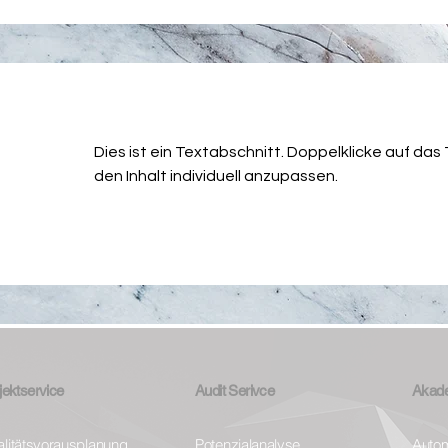
Dies ist ein Textabschnitt. Doppelklicke auf das
den Inhalt individuell anzupassen.
jektservice
Audit Serivce
Akad
litätsvorausplanung
Potenzialanalyse
Autom