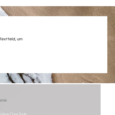
 Textfeld, um
emie
otive Core Tools